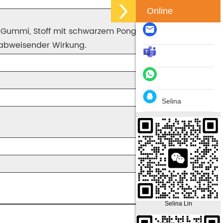
Online
s Gummi, Stoff mit schwarzem Pongee-
rabweisender Wirkung.
Selina
Selina Lin