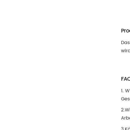
Pro
Das
wir
FA
1. 
Ges
2.W
Arb
3.K