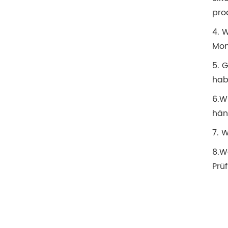
pro
4. 
Mon
5. 
hab
6.W
hän
7. 
8.W
Prü