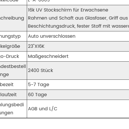
ikelcode
L-A-0009
16k UV Stockschirm für Erwachsene
schreibung
Rahmen und Schaft aus Glasfaser, Griff au
Beschichtungsdruck, fester Stoff mit wasse
fnungstyp
Auto unverschlossen
ikelgröße
23"X16K
go-Druck
Maßgeschneidert
destbestell
2400 Stück
nge
bezeit
5-7 Tage
laufzeit
60 Tage
hlungsbedi
AGB und L/C
ungen