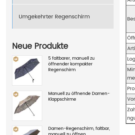
Art
Umgekehrter Regenschirm
Be
Öf
Neue Produkte
Art
5 faltbarer, manuell zu
Lo
öffnender kompakter
Min
Regenschirm
me
Pro
Manuell zu öffnende Damen-
Vor
Klappschirme
Za
ng
Damen-Regenschirm, faltbar,
manuell zu öffnen