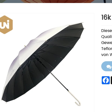
16k
Diese
Quali
Gewe
Teflo
von W
F