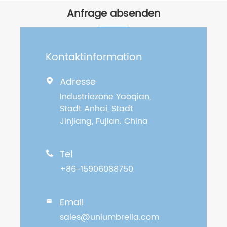
Anfrage absenden
Kontaktinformation
Adresse

Industriezone Yaoqian,
Stadt Anhai, Stadt
Jinjiang, Fujian. China
Tel

+86-15906088750
Email

sales@uniumbrella.com