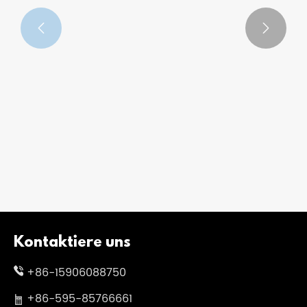
Mehr sehen >>


Kontaktiere uns
+86-15906088750
+86-595-85766661