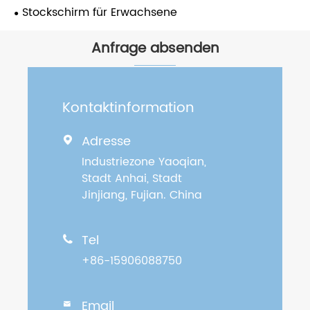
Stockschirm für Erwachsene
Anfrage absenden
Kontaktinformation
Adresse

Industriezone Yaoqian,
Stadt Anhai, Stadt
Jinjiang, Fujian. China
Tel

+86-15906088750
Email
