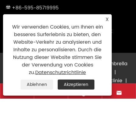
+86-595-85719995
sales@uniumbrella.com
X
Wir verwenden Cookies, um Ihnen ein
Industriezone Yaoqian, Stadt Anhai, Stadt
besseres Surferlebnis zu bieten, den
Jinjiang, Fujian. China
Website-Verkehr zu analysieren und
Inhalte zu personalisieren. Durch die
Nutzung dieser Website stimmen Sie
Urheberrecht © 2021 Jinjiang Fengyuan Umbrella
der Verwendung von Cookies
Co., Ltd. Alle Rechte vorbehalten
Links
|
zu.
Datenschutzrichtlinie
Sitemap
|
RSS
|
XML
|
Datenschutzrichtlinie
|
Ablehnen
Akzeptieren



