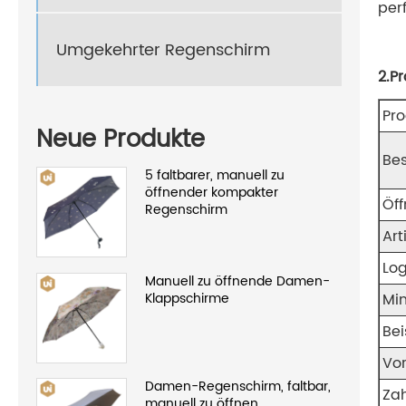
per
Umgekehrter Regenschirm
2.P
Pr
Neue Produkte
Be
5 faltbarer, manuell zu
öffnender kompakter
Öf
Regenschirm
Art
Lo
Manuell zu öffnende Damen-
Klappschirme
Mi
Bei
Vor
Damen-Regenschirm, faltbar,
Za
manuell zu öffnen