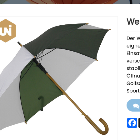
We
Der W
eigne
Einsa
vers
stab
Öffn
Golfs
Sport
F