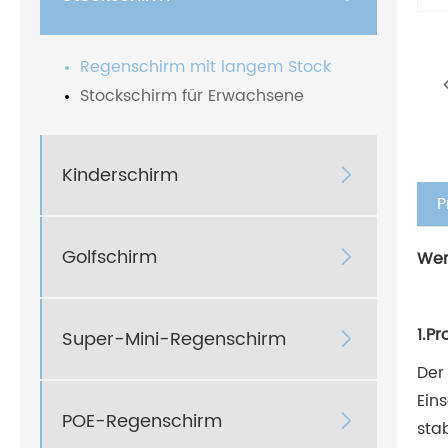
Regenschirm mit langem Stock
Stockschirm für Erwachsene
Kinderschirm

P
Golfschirm

Wer
1.P
Super-Mini-Regenschirm

Der
Ein
POE-Regenschirm

sta