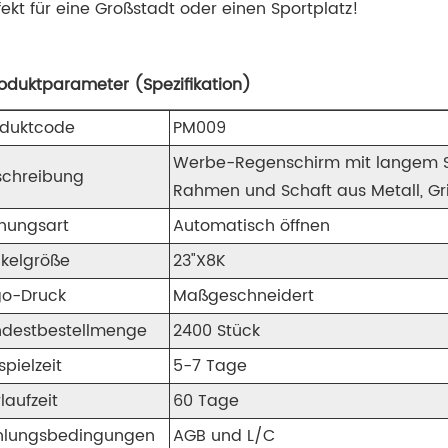
fekt für eine Großstadt oder einen Sportplatz!
roduktparameter (Spezifikation)
oduktcode
PM009
Werbe-Regenschirm mit langem 
schreibung
Rahmen und Schaft aus Metall, Grif
fnungsart
Automatisch öffnen
ikelgröße
23"X8K
go-Druck
Maßgeschneidert
ndestbestellmenge
2400 Stück
spielzeit
5-7 Tage
laufzeit
60 Tage
hlungsbedingungen
AGB und L/C