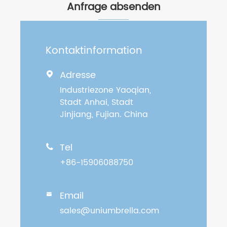
Anfrage absenden
Kontaktinformation
Adresse

Industriezone Yaoqian,
Stadt Anhai, Stadt
Jinjiang, Fujian. China
Tel

+86-15906088750
Email

sales@uniumbrella.com