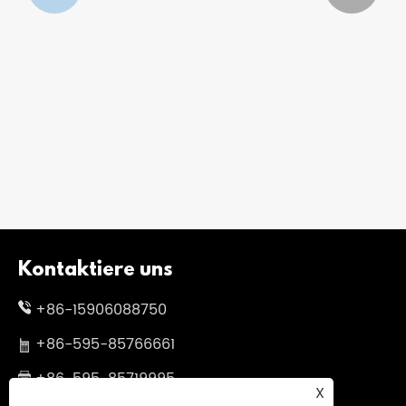
Kontaktiere uns
+86-15906088750
+86-595-85766661
+86-595-85719995
X