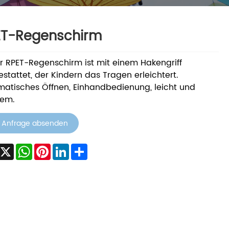
ET-Regenschirm
r RPET-Regenschirm ist mit einem Hakengriff
stattet, der Kindern das Tragen erleichtert.
atisches Öffnen, Einhandbedienung, leicht und
em.
Anfrage absenden
acebook
X
WhatsApp
Pinterest
LinkedIn
Share