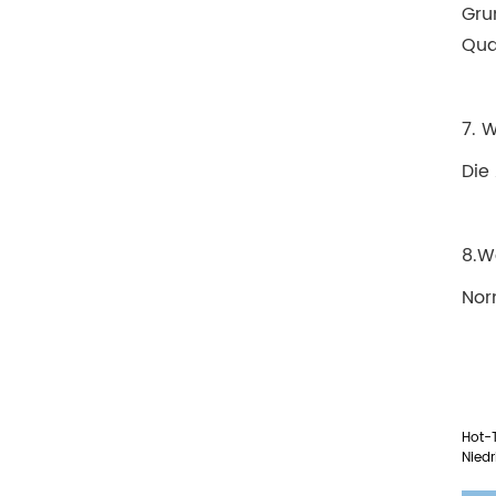
Gru
Qua
7. W
Die
8.W
Nor
Hot-T
Niedr