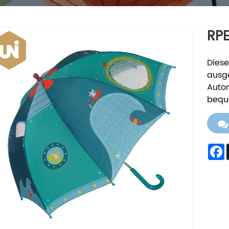
RP
Diese
ausge
Autom
bequ
F