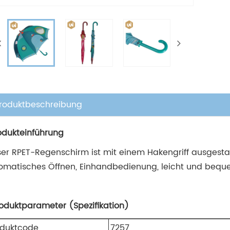
roduktbeschreibung
rodukteinführung
ser RPET-Regenschirm ist mit einem Hakengriff ausgestat
omatisches Öffnen, Einhandbedienung, leicht und bequ
roduktparameter (Spezifikation)
oduktcode
7257